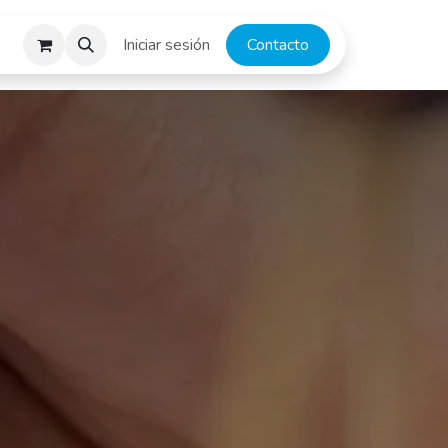
escargas
Iniciar sesión
​​​​​C​o​n​ta​ct​o