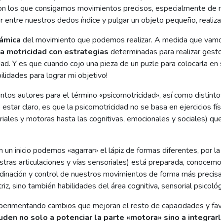
on los que consigamos movimientos precisos, especialmente de
 entre nuestros dedos índice y pulgar un objeto pequeño, realiza
námica
del movimiento que podemos realizar. A medida que vamos
a motricidad con estrategias
determinadas para realizar gest
ad. Y es que cuando cojo una pieza de un puzle para colocarla en
lidades para lograr mi objetivo!
intos autores para el término «psicomotricidad», así como distinto
star claro, es que la psicomotricidad no se basa en ejercicios f
riales y motoras hasta las cognitivas, emocionales y sociales) 
En un inicio podemos «agarrar» el lápiz de formas diferentes, por la
ras articulaciones y vías sensoriales) está preparada, conocemos 
rdinación y control de nuestros movimientos de forma más precisa 
z, sino también habilidades del área cognitiva, sensorial psicoló
xperimentando cambios que mejoran el resto de capacidades y favo
den no solo a potenciar la parte «motora» sino a integrarl