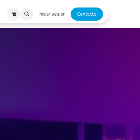
escargas
Iniciar sesión
​​​​​C​o​n​ta​ct​o