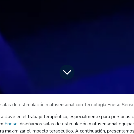
salas de estimulación multisensorial con Tecnología Eneso Sens
ta clave en el trabajo terapéutico, especialmente para personas c
 En
Eneso
, diseñamos salas de estimulación multisensorial equipa
ra maximizar el impacto terapéutico. A continuación, presentamo