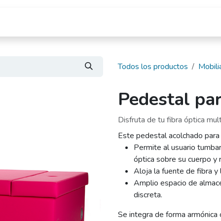
Tienda
Cursos
Blog
Quiénes somos
D
Todos los productos
Mobili
Pedestal par
Disfruta de tu fibra óptica mu
Este pedestal acolchado para f
Permite al usuario tumba
óptica sobre su cuerpo y r
Aloja la fuente de fibra y
Amplio espacio de almace
discreta.
Se integra de forma armónica