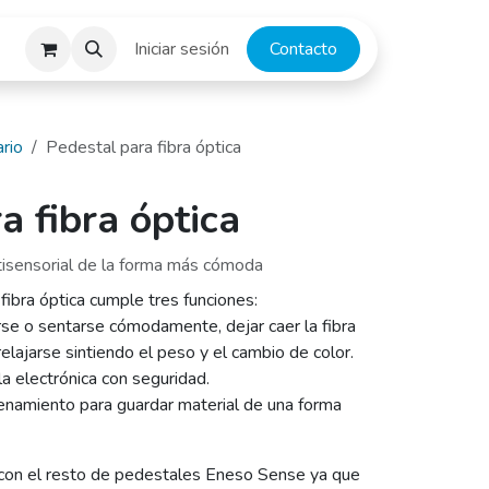
escargas
Iniciar sesión
​​​​​C​o​n​ta​ct​o
ario
Pedestal para fibra óptica
a fibra óptica
ltisensorial de la forma más cómoda
ibra óptica cumple tres funciones:
rse o sentarse cómodamente, dejar caer la fibra
elajarse sintiendo el peso y el cambio de color.
 la electrónica con seguridad.
namiento para guardar material de una forma
 con el resto de pedestales Eneso Sense ya que