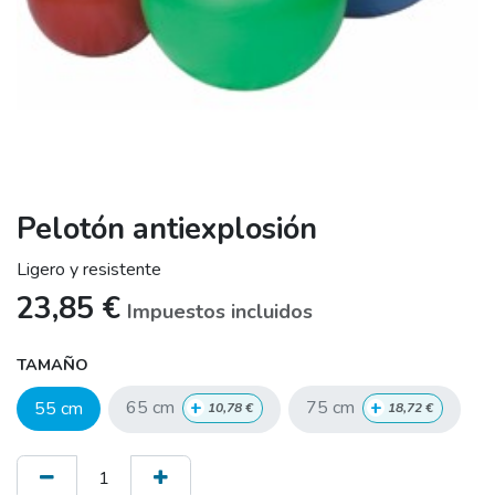
Pelotón antiexplosión
Ligero y resistente
23,85
€
Impuestos incluidos
TAMAÑO
+
+
65 cm
75 cm
55 cm
10,78
€
18,72
€