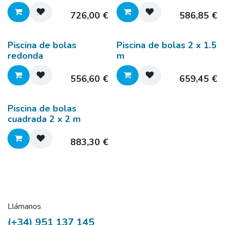
726,00
€
586,85
€
Piscina de bolas
Piscina de bolas 2 x 1.5
redonda
m
556,60
€
659,45
€
Piscina de bolas
cuadrada 2 x 2 m
883,30
€
Llámanos
(+34) 951 137 145