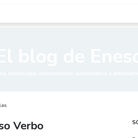
Tienda
Cursos
Blog
Quiénes somos
D
El blog de Enes
ad, tecnología, comunicación aumentativa y alternativ
las
eso Verbo
S