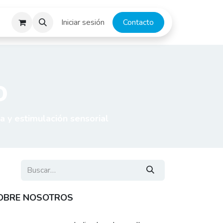
escargas
Iniciar sesión
​​​​​C​o​n​ta​ct​o
o
a y estimulación sensorial
OBRE NOSOTROS