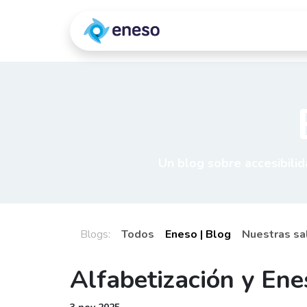
Ir al contenido
Qué ofrecemos
Un blog sobre accesibilid
Blogs:
Todos
Eneso | Blog
Nuestras sa
Alfabetización y En